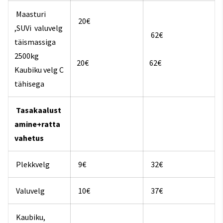
Maasturi
20€
,SUVi valuvelg
62€
täismassiga
2500kg
20€
62€
Kaubiku velg C
tähisega
Tasakaalust
amine+ratta
vahetus
Plekkvelg
9€
32€
Valuvelg
10€
37€
Kaubiku,