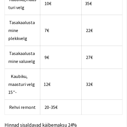
10€
35€
turi velg
Tasakaalusta
mine
7€
22€
plekkvelg
Tasakaalusta
9€
27€
mine valuvelg
Kaubiku,
maasturi velg
12€
32€
15''-
Rehvi remont
20-35€
Hinnad sisaldavad käibemaksu 24%