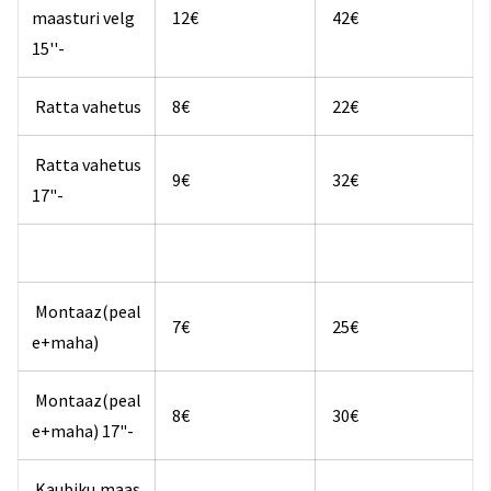
maasturi velg
12€
42€
15''-
Ratta vahetus
8€
22€
Ratta vahetus
9€
32€
17"-
Montaaz(peal
7€
25€
e+maha)
Montaaz(peal
8€
30€
e+maha) 17"-
Kaubiku,maas